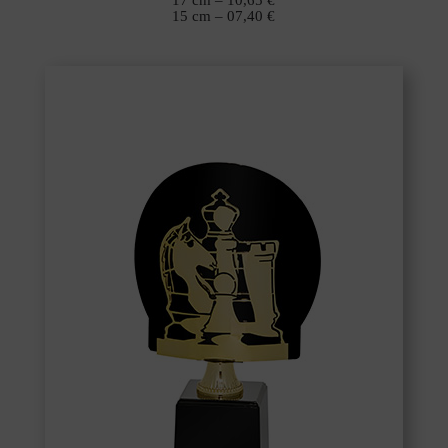
17 cm – 10,65 €
15 cm – 07,40 €