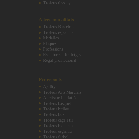
Trofeus disseny
Altres modalitats
Trofeus Barcelona
Trofeus especials
Medalles
Plaques
Professions
Escultures i Rellotges
Regal promocional
Per esports
Agility
Trofeus Arts Marcials
Atletisme i Triatló
Trofeus bàsquet
Trofeus bitlles
Trofeus boxa
Trofeus caça i tir
Trofeus bicicleta
Trofeus esgrima
Trofeus fútbol