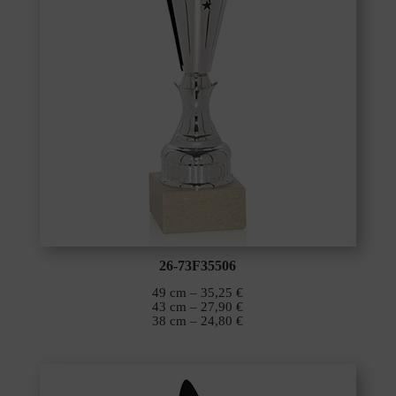
26-73F35506
49 cm – 35,25 €
43 cm – 27,90 €
38 cm – 24,80 €