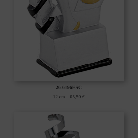
26-6196ESC
12 cm – 05,50 €