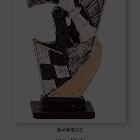
26-6469ESC
18 cm – 09,50 €