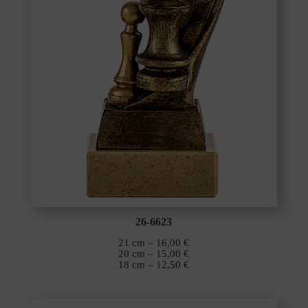
26-6623
21 cm – 16,00 €
20 cm – 15,00 €
18 cm – 12,50 €