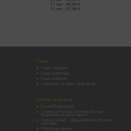
17 cm – 09,00 €
15 cm – 07,00 €
Copes
Copes clàssiques
Copes comercials
Copes modernes
Copes bany de plata i plata de llei
Trofeus en general
Escoles/Participació
Trofeus amb motiu activitats diverses –
Disponibles en altres esports
Trofeus Cristall / (Disponibles en diferents
activitats)
Cristalls per gravar