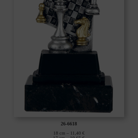
26-6618
18 cm – 11,40 €