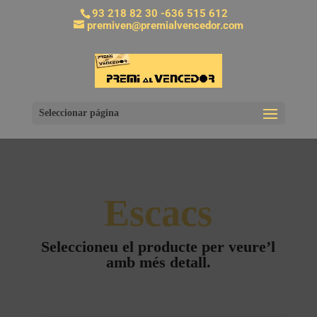
93 218 82 30 -636 515 612
premiven@premialvencedor.com
Seleccionar página
Escacs
Seleccioneu el producte per veure’l
amb més detall.