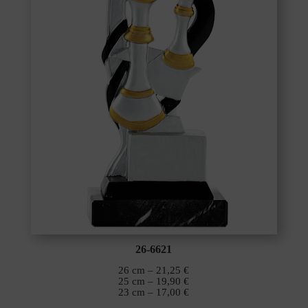
26-6621
26 cm – 21,25 €
25 cm – 19,90 €
23 cm – 17,00 €